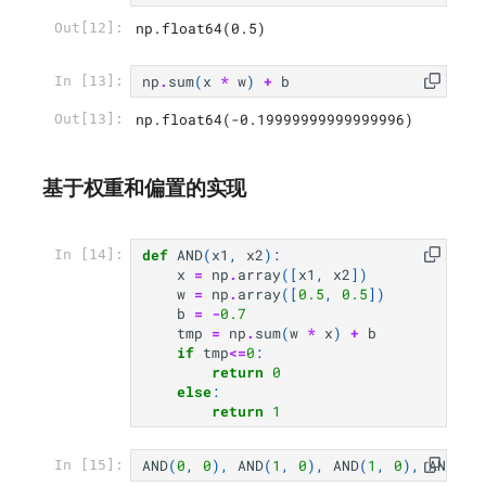
np.float64(0.5)
Out[12]:
np
.
sum
(
x
*
w
)
+
b
In [13]:
np.float64(-0.19999999999999996)
Out[13]:
基于权重和偏置的实现
def
AND
(
x1
,
x2
):
In [14]:
x
=
np
.
array
([
x1
,
x2
])
w
=
np
.
array
([
0.5
,
0.5
])
b
=
-
0.7
tmp
=
np
.
sum
(
w
*
x
)
+
b
if
tmp
<=
0
:
return
0
else
:
return
1
AND
(
0
,
0
),
AND
(
1
,
0
),
AND
(
1
,
0
),
AND
(
1
,
In [15]: