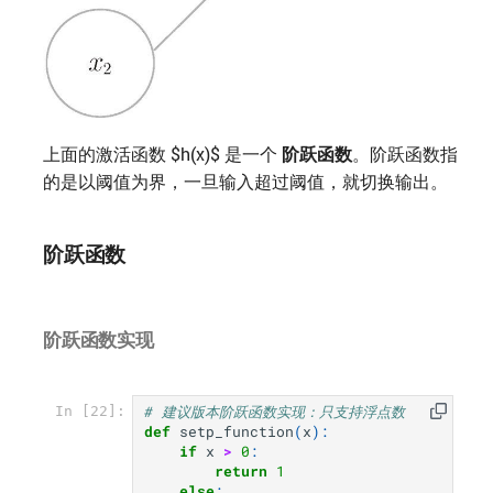
上面的激活函数 $h(x)$ 是一个
阶跃函数
。阶跃函数指
的是以阈值为界，一旦输入超过阈值，就切换输出。
阶跃函数
阶跃函数实现
# 建议版本阶跃函数实现：只支持浮点数
In [22]:
def
setp_function
(
x
):
if
x
>
0
:
return
1
else
: