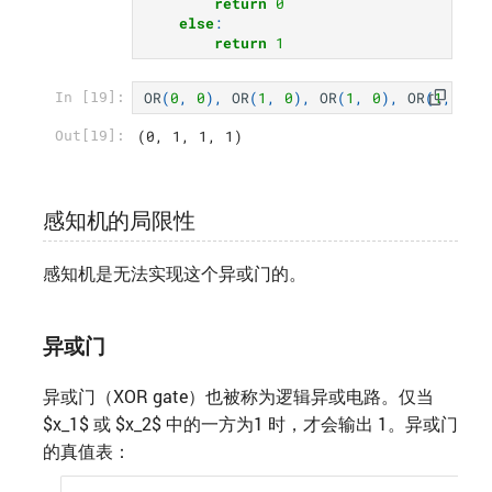
return
0
else
:
return
1
OR
(
0
,
0
),
OR
(
1
,
0
),
OR
(
1
,
0
),
OR
(
1
,
1
)
In [19]:
(0, 1, 1, 1)
Out[19]:
感知机的局限性
感知机是无法实现这个异或门的。
异或门
异或门（XOR gate）也被称为逻辑异或电路。仅当
$x_1$ 或 $x_2$ 中的一方为1 时，才会输出 1。异或门
的真值表：