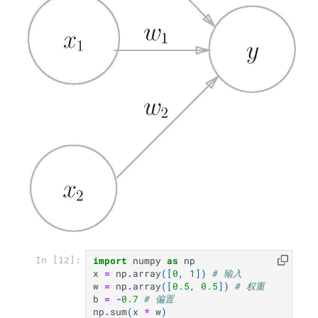
import
numpy
as
np
In [12]:
x
=
np
.
array
([
0
,
1
])
# 输入
w
=
np
.
array
([
0.5
,
0.5
])
# 权重
b
=
-
0.7
# 偏置
np
.
sum
(
x
*
w
)