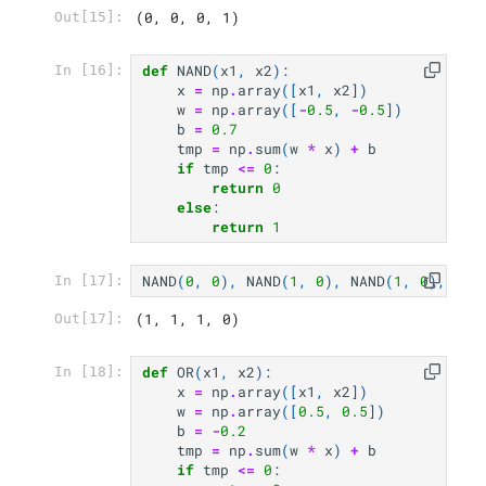
(0, 0, 0, 1)
Out[15]:
def
NAND
(
x1
,
x2
):
In [16]:
x
=
np
.
array
([
x1
,
x2
])
w
=
np
.
array
([
-
0.5
,
-
0.5
])
b
=
0.7
tmp
=
np
.
sum
(
w
*
x
)
+
b
if
tmp
<=
0
:
return
0
else
:
return
1
NAND
(
0
,
0
),
NAND
(
1
,
0
),
NAND
(
1
,
0
),
NAN
In [17]:
(1, 1, 1, 0)
Out[17]:
def
OR
(
x1
,
x2
):
In [18]:
x
=
np
.
array
([
x1
,
x2
])
w
=
np
.
array
([
0.5
,
0.5
])
b
=
-
0.2
tmp
=
np
.
sum
(
w
*
x
)
+
b
if
tmp
<=
0
: