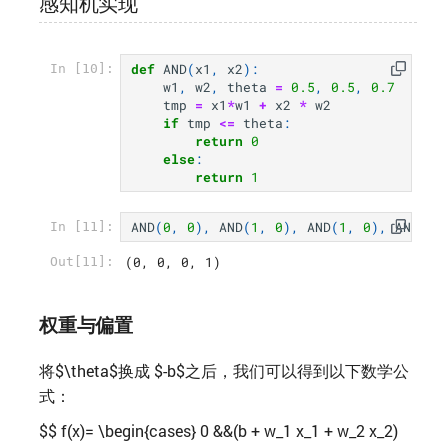
感知机实现
def
AND
(
x1
,
x2
):
In [10]:
w1
,
w2
,
theta
=
0.5
,
0.5
,
0.7
tmp
=
x1
*
w1
+
x2
*
w2
if
tmp
<=
theta
:
return
0
else
:
return
1
AND
(
0
,
0
),
AND
(
1
,
0
),
AND
(
1
,
0
),
AND
(
1
,
In [11]:
(0, 0, 0, 1)
Out[11]:
权重与偏置
将$\theta$换成 $-b$之后，我们可以得到以下数学公
式：
$$ f(x)= \begin{cases} 0 &&(b + w_1 x_1 + w_2 x_2)