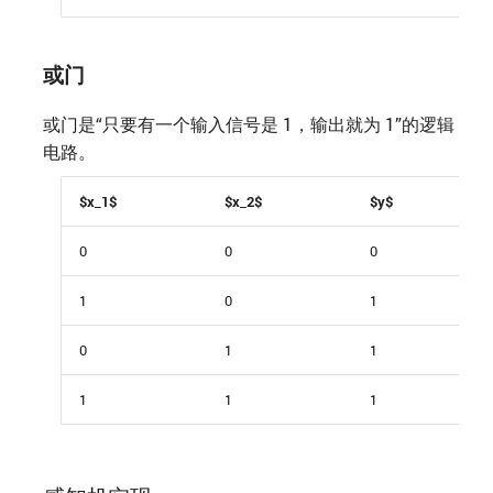
或门
或门是“只要有一个输入信号是 1，输出就为 1”的逻辑
电路。
$x_1$
$x_2$
$y$
0
0
0
1
0
1
0
1
1
1
1
1