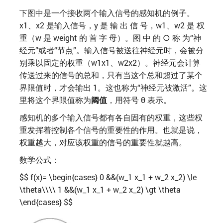
下图中是一个接收两个输入信号的感知机的例子。
x1、x2 是输入信号，y 是 输 出 信 号，w1、w2 是 权
重（w 是 weight 的 首 字 母）。图 中 的 ○ 称 为“神
经元”或者“节点”。输入信号被送往神经元时，会被分
别乘以固定的权重（w1x1、w2x2）。神经元会计算
传送过来的信号的总和，只有当这个总和超过了某个
界限值时，才会输出 1。这也称为“神经元被激活”。这
里将这个界限值称为
阈值
，用符号 θ 表示。
感知机的多个输入信号都有各自固有的权重，这些权
重发挥着控制各个信号的重要性的作用。也就是说，
权重越大，对应该权重的信号的重要性就越高。
数学公式：
$$ f(x)= \begin{cases} 0 &&(w_1 x_1 + w_2 x_2) \le
\theta\\\\ 1 &&(w_1 x_1 + w_2 x_2) \gt \theta
\end{cases} $$