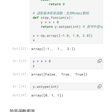
return
0
# 进阶版本阶跃函数：支持Numpy数组
def
step_funcion
(
x
):
y
=
x
>
0
return
y
.
astype
(
int
)
# 原书中是np.i
x
=
np
.
array
([
-
1.0
,
1.0
,
2.0
])
x
array([-1.,  1.,  2.])
Out[22]:
y
=
x
>
0
In [23]:
y
array([False,  True,  True])
Out[23]:
y
.
astype
(
int
)
In [24]:
array([0, 1, 1])
Out[24]:
阶跃函数图形