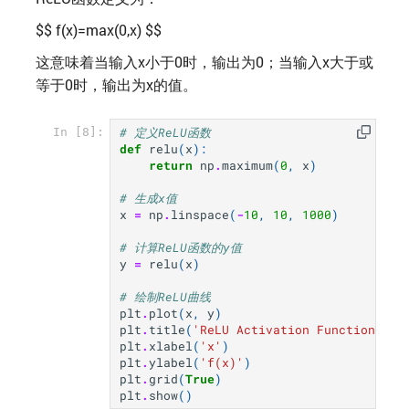
$$ f(x)=max⁡(0,x) $$
这意味着当输入x小于0时，输出为0；当输入x大于或
等于0时，输出为x的值。
# 定义ReLU函数
In [8]:
def
relu
(
x
):
return
np
.
maximum
(
0
,
x
)
# 生成x值
x
=
np
.
linspace
(
-
10
,
10
,
1000
)
# 计算ReLU函数的y值
y
=
relu
(
x
)
# 绘制ReLU曲线
plt
.
plot
(
x
,
y
)
plt
.
title
(
'ReLU Activation Function'
)
plt
.
xlabel
(
'x'
)
plt
.
ylabel
(
'f(x)'
)
plt
.
grid
(
True
)
plt
.
show
()