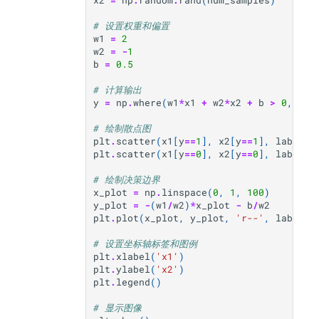
x2
=
np
.
random
.
rand
(
num_samples
)
# 设置权重和偏置
w1
=
2
w2
=
-
1
b
=
0.5
# 计算输出
y
=
np
.
where
(
w1
*
x1
+
w2
*
x2
+
b
>
0
,
1
,
# 绘制散点图
plt
.
scatter
(
x1
[
y
==
1
],
x2
[
y
==
1
],
label
=
'
plt
.
scatter
(
x1
[
y
==
0
],
x2
[
y
==
0
],
label
=
'
# 绘制决策边界
x_plot
=
np
.
linspace
(
0
,
1
,
100
)
y_plot
=
-
(
w1
/
w2
)
*
x_plot
-
b
/
w2
plt
.
plot
(
x_plot
,
y_plot
,
'r--'
,
label
=
'
# 设置坐标轴标签和图例
plt
.
xlabel
(
'x1'
)
plt
.
ylabel
(
'x2'
)
plt
.
legend
()
# 显示图像