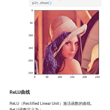
plt
.
show
()
神经网络的内积
3层神经网络的实现
$w_{1\ \ 2}^{(1)}$ 与
$a_1^{(1)}$、$b_1^{(1)}$
符号引入
各层间信号传递的实现
输出层的设计
ReLU曲线
ReLU（Rectified Linear Unit）激活函数的曲线。
ReLU函数定义为：