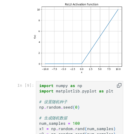
import
numpy
as
np
In [9]:
import
matplotlib.pyplot
as
plt
# 设置随机种子
np
.
random
.
seed
(
0
)
# 生成随机数据
num_samples
=
100
x1
=
np
.
random
.
rand
(
num_samples
)