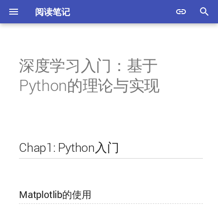
阅读笔记
键
入
深度学习入门：基于
遥远的救世主
Chap1: Python入门
方法论
以
Python的理论与实现
开
Matplotlib的使用
始
Sin函数曲线
搜
Sin/Cos函数曲线
索
Chap1: Python入门
显示图片
ReLU曲线
Matplotlib的使用
Chap2: 感知机