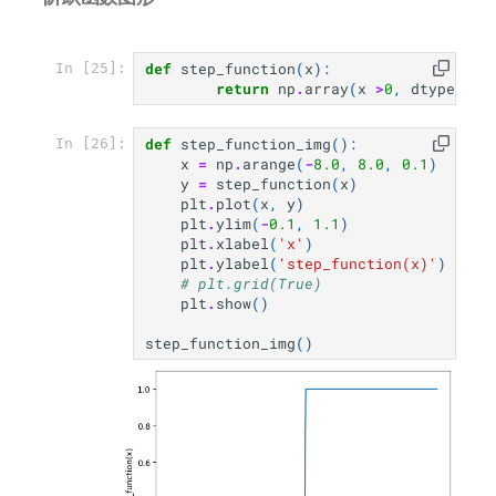
def
step_function
(
x
):
In [25]:
return
np
.
array
(
x
>
0
,
dtype
=
int
def
step_function_img
():
In [26]:
x
=
np
.
arange
(
-
8.0
,
8.0
,
0.1
)
y
=
step_function
(
x
)
plt
.
plot
(
x
,
y
)
plt
.
ylim
(
-
0.1
,
1.1
)
plt
.
xlabel
(
'x'
)
plt
.
ylabel
(
'step_function(x)'
)
# plt.grid(True)
plt
.
show
()
step_function_img
()