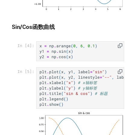
多层感知机
Chap3 神经网络
Sin/Cos函数曲线
神经网络例子
x
=
np
.
arange
(
0
,
6
,
0.1
)
In [4]:
激活函数
y1
=
np
.
sin
(
x
)
y2
=
np
.
cos
(
x
)
阶跃函数
plt
.
plot
(
x
,
y1
,
label
=
"sin"
)
In [5]:
plt
.
plot
(
x
,
y2
,
linestyle
=
"--"
,
label
=
"
阶跃函数实现
plt
.
xlabel
(
"x"
)
# x轴标签
plt
.
ylabel
(
"y"
)
# y轴标签
plt
.
title
(
"sin & cos"
)
# 标题
阶跃函数图形
plt
.
legend
()
plt
.
show
()
sigmoid函数
sigmod函数实现