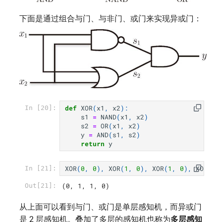
下面是通过组合与门、与非门、或门来实现异或门：
def
XOR
(
x1
,
x2
):
In [20]:
s1
=
NAND
(
x1
,
x2
)
s2
=
OR
(
x1
,
x2
)
y
=
AND
(
s1
,
s2
)
return
y
XOR
(
0
,
0
),
XOR
(
1
,
0
),
XOR
(
1
,
0
),
XOR
(
1
,
In [21]:
(0, 1, 1, 0)
Out[21]:
从上面可以看到与门、或门是单层感知机，而异或门
是 2 层感知机。叠加了多层的感知机也称为
多层感知