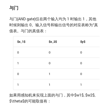
与门
与门(AND gate)仅在两个输入均为 1 时输出 1，其他
时候则输出 0。输入信号和输出信号的对应表称为“真
值表。与门的真值表：
$x_1$
$x_2$
$y$
0
0
0
1
0
0
0
1
0
1
1
1
如果用感知机来实现上面的与门，其中$w1$, $w2$,
$\theta$的可能取值有：