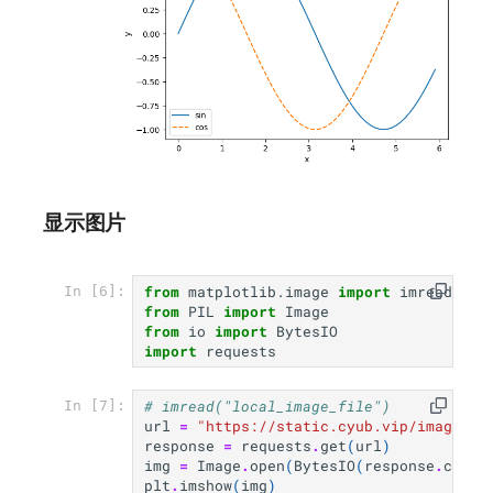
sigmoid函数图形
阶跃函数与sigmoid函数
比较
神经网络的激活函数为
什么不能使用线性函
数？
显示图片
ReLU函数
from
matplotlib.image
import
imread
In [6]:
from
PIL
import
Image
ReLu函数实现
from
io
import
BytesIO
import
requests
ReLu函数图形
# imread("local_image_file")
In [7]:
多维数组的运算
url
=
"https://static.cyub.vip/images/2
response
=
requests
.
get
(
url
)
img
=
Image
.
open
(
BytesIO
(
response
.
conte
矩阵的乘法
plt
.
imshow
(
img
)