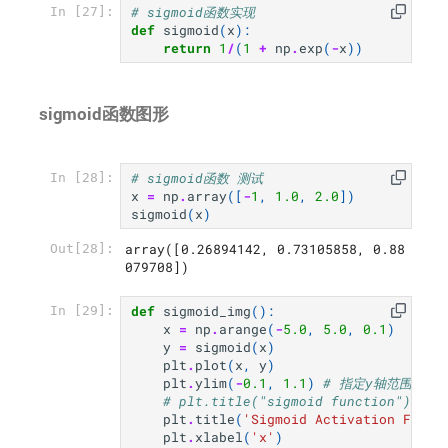
# sigmoid函数实现
In [27]:
def
sigmoid
(
x
):
return
1
/
(
1
+
np
.
exp
(
-
x
))
sigmoid函数图形
# sigmoid函数 测试
In [28]:
x
=
np
.
array
([
-
1
,
1.0
,
2.0
])
sigmoid
(
x
)
array([0.26894142, 0.73105858, 0.88
Out[28]:
079708])
def
sigmoid_img
():
In [29]:
x
=
np
.
arange
(
-
5.0
,
5.0
,
0.1
)
y
=
sigmoid
(
x
)
plt
.
plot
(
x
,
y
)
plt
.
ylim
(
-
0.1
,
1.1
)
# 指定y轴范围
# plt.title("sigmoid function")
plt
.
title
(
'Sigmoid Activation Funct
plt
.
xlabel
(
'x'
)