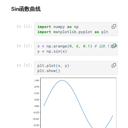
Sin函数曲线
简单逻辑电路
与门
import
numpy
as
np
In [1]:
import
matplotlib.pyplot
as
plt
与非门
x
=
np
.
arange
(
0
,
6
,
0.1
)
# 以0.1为单位，
In [2]:
或门
y
=
np
.
sin
(
x
)
感知机实现
plt
.
plot
(
x
,
y
)
In [3]:
plt
.
show
()
权重与偏置
基于权重和偏置的实现
感知机的局限性
异或门